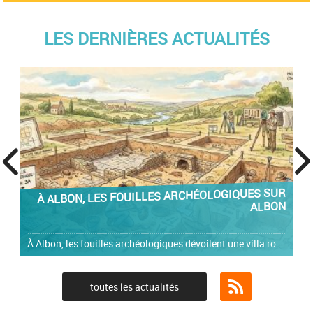
LES DERNIÈRES ACTUALITÉS
prev
next
BON, LES FOUILLES ARCHÉOLOGIQUES SUR
PROC
ALBON
À Albon, les fouilles archéologiques dévoilent une villa romaine et un cimetière médiéval
toutes les actualités
Flux RSS