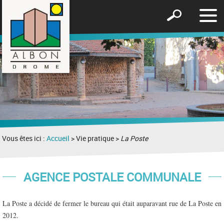
Affic
Afficher
le
le
men
formulaire
de
recherche
Vous êtes ici :
Accueil
> Vie pratique >
La Poste
AGENCE POSTALE COMMUNALE
La Poste a décidé de fermer le bureau qui était auparavant rue de La Poste en
2012.