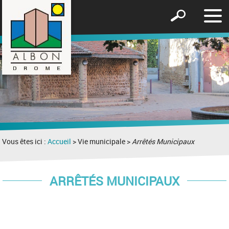
Affic
Afficher
le
le
men
formulaire
de
recherche
Vous êtes ici :
Accueil
> Vie municipale >
Arrêtés Municipaux
ARRÊTÉS MUNICIPAUX