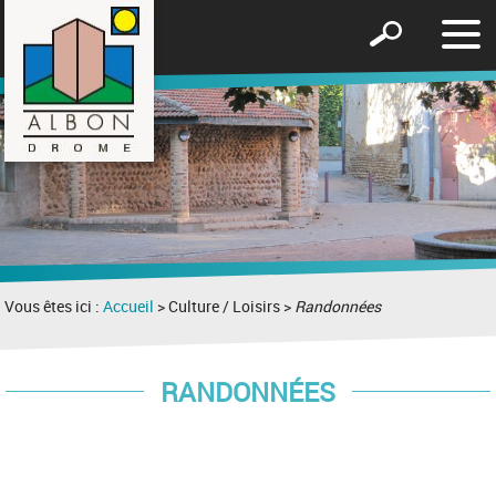
Affic
Afficher
le
le
men
formulaire
de
recherche
Vous êtes ici :
Accueil
> Culture / Loisirs >
Randonnées
RANDONNÉES