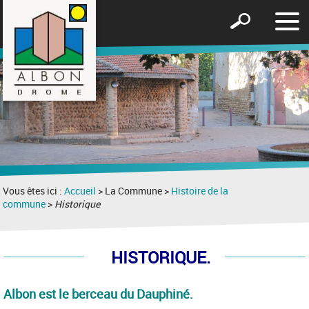
Affic
Afficher
le
le
men
formulaire
de
recherche
Vous êtes ici :
Accueil
> La Commune >
Histoire de la
commune
>
Historique
HISTORIQUE.
Albon est le berceau du Dauphiné.