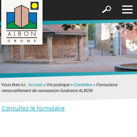
Affic
Afficher
le
le
men
formulaire
de
recherche
Vous êtes ici :
Accueil
> Vie pratique >
Cimetière
>
Formulaire
renouvellement de concession funéraire ALBON
Consultez le formulaire