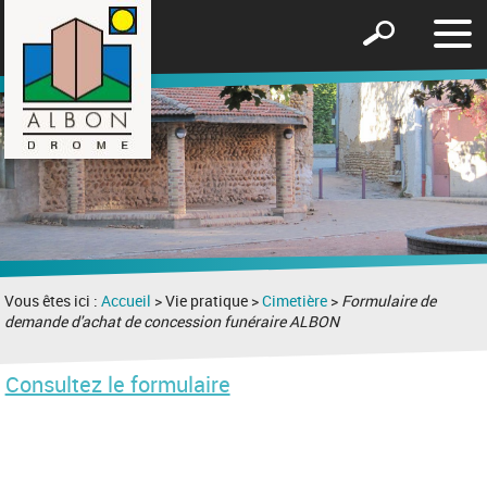
Affic
Afficher
le
le
men
formulaire
de
recherche
Vous êtes ici :
Accueil
> Vie pratique >
Cimetière
>
Formulaire de
demande d'achat de concession funéraire ALBON
Consultez le formulaire