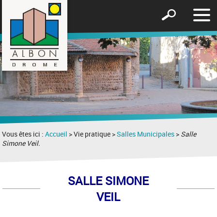
Affic
Afficher
le
le
men
formulaire
de
recherche
Vous êtes ici :
Accueil
> Vie pratique >
Salles Municipales
>
Salle
Simone Veil.
SALLE SIMONE
VEIL