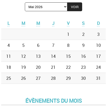
Afficher
le
mois
de
L
M
M
J
V
S
D
:
1
2
3
4
5
6
7
8
9
10
11
12
13
14
15
16
17
18
19
20
21
22
23
24
25
26
27
28
29
30
31
ÉVÈNEMENTS DU MOIS